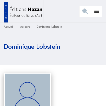
MENU
RECHERCHE
CONTENU
menu
PIED DE PAGE
Accueil
Auteurs
Dominique Lobstein
—
—
Dominique Lobstein