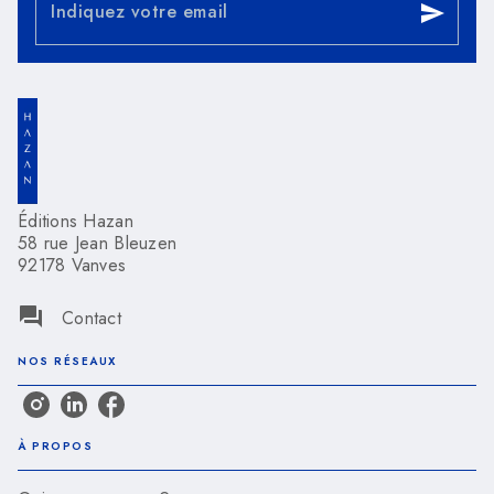
Indiquez votre email
send
Éditions Hazan
58 rue Jean Bleuzen
92178 Vanves
question_answer
Contact
NOS RÉSEAUX
À PROPOS