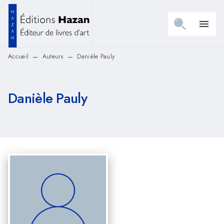
MENU
RECHERCHE
CONTENU
menu
PIED DE PAGE
Accueil
Auteurs
Danièle Pauly
—
—
Danièle Pauly