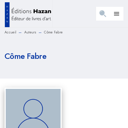
MENU
RECHERCHE
CONTENU
menu
PIED DE PAGE
Accueil
Auteurs
Côme Fabre
—
—
Côme Fabre