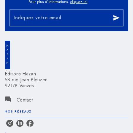
Pour plus d’informations,
cliquez ici
.
Indiquez votre email
send
Éditions Hazan
58 rue Jean Bleuzen
92178 Vanves
question_answer
Contact
NOS RÉSEAUX