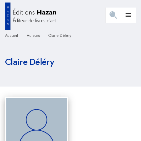
MENU
RECHERCHE
CONTENU
menu
PIED DE PAGE
Accueil
Auteurs
Claire Déléry
—
—
Claire Déléry