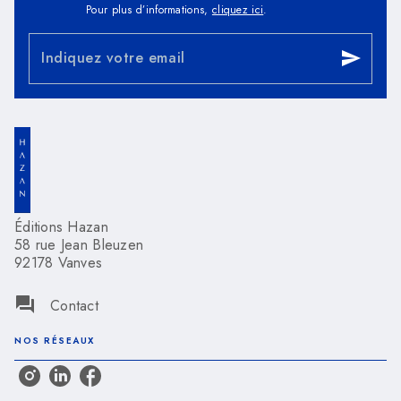
Pour plus d’informations,
cliquez ici
.
Indiquez votre email
send
Éditions Hazan
58 rue Jean Bleuzen
92178 Vanves
question_answer
Contact
NOS RÉSEAUX