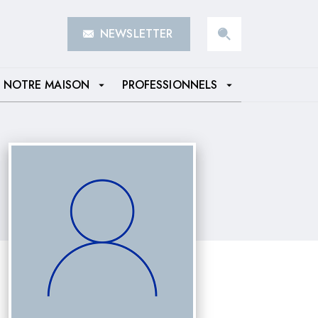
NEWSLETTER
search
NOTRE MAISON
PROFESSIONNELS
arrow_drop_down
arrow_drop_down