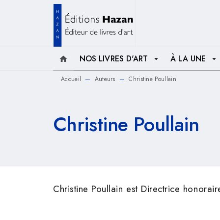
MENU
RECHERCHE
CONTENU
NOS LIVRES D'ART
À LA UNE
home
arrow_drop_down
arrow_drop_down
Accueil
Auteurs
Christine Poullain
—
—
Christine Poullain
Christine Poullain est Directrice honora