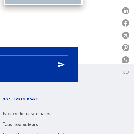
P
P
P
send
link
C
NOS LIVRES D'ART
Nos éditions spéciales
Tous nos auteurs