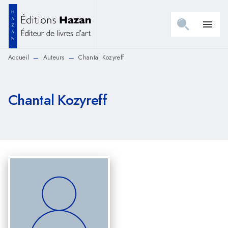
MENU
RECHERCHE
CONTENU
menu
PIED DE PAGE
Accueil
Auteurs
Chantal Kozyreff
—
—
Chantal Kozyreff