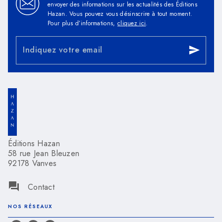
envoyer des informations sur les actualités des Éditions
Hazan. Vous pouvez vous désinscrire à tout moment.
Pour plus d’informations,
cliquez ici
.
Indiquez votre email
send
Éditions Hazan
58 rue Jean Bleuzen
92178 Vanves
question_answer
Contact
NOS RÉSEAUX