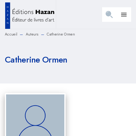
MENU
RECHERCHE
CONTENU
menu
PIED DE PAGE
Accueil
Auteurs
Catherine Ormen
—
—
Catherine Ormen