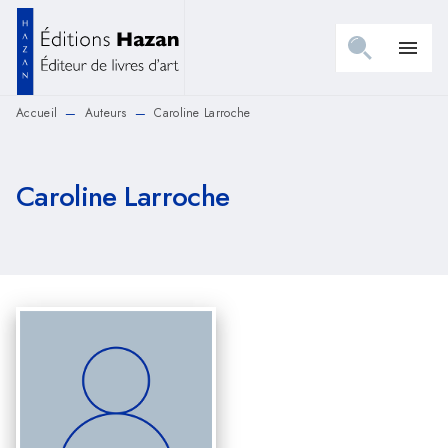
MENU
RECHERCHE
CONTENU
menu
PIED DE PAGE
Accueil
Auteurs
Caroline Larroche
—
—
Caroline Larroche