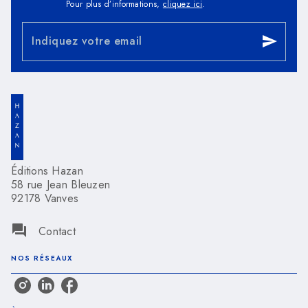
Pour plus d’informations,
cliquez ici
.
Indiquez votre email
send
Éditions Hazan
58 rue Jean Bleuzen
92178 Vanves
question_answer
Contact
NOS RÉSEAUX