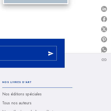
P
P
P
send
link
C
NOS LIVRES D'ART
Nos éditions spéciales
Tous nos auteurs