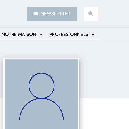
NEWSLETTER
search
NOTRE MAISON
PROFESSIONNELS
arrow_drop_down
arrow_drop_down