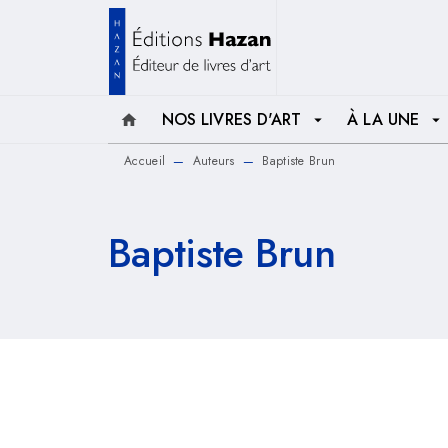
MENU
RECHERCHE
CONTENU
NOS LIVRES D'ART
À LA UNE
home
arrow_drop_down
arrow_drop_down
Accueil
Auteurs
Baptiste Brun
—
—
Baptiste Brun