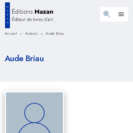
MENU
RECHERCHE
CONTENU
menu
PIED DE PAGE
Accueil
Auteurs
Aude Briau
—
—
Aude Briau