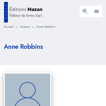
MENU
RECHERCHE
CONTENU
menu
PIED DE PAGE
Accueil
Auteurs
Anne Robbins
—
—
Anne Robbins