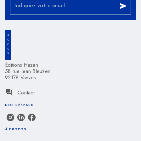
Indiquez votre email
send
Éditions Hazan
58 rue Jean Bleuzen
92178 Vanves
question_answer
Contact
NOS RÉSEAUX
À PROPOS