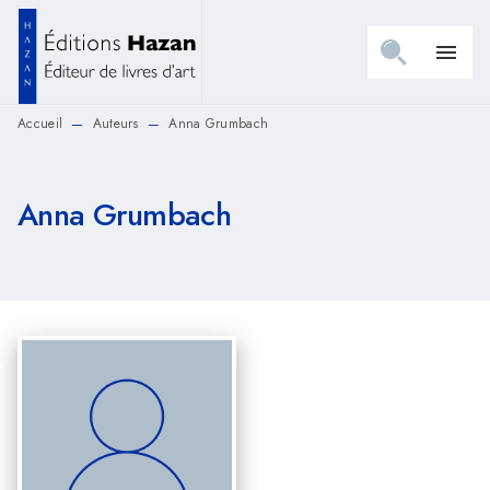
MENU
RECHERCHE
CONTENU
menu
PIED DE PAGE
Accueil
Auteurs
Anna Grumbach
—
—
Anna Grumbach