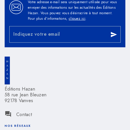
Votre adresse e-mail sera uniquement utilisée pour vous
envoyer des informations sur les actualités des Éditions
Hazan. Vous pouvez vous désinscrire à tout moment.
Pour plus d’informations,
cliquez ici
.
Indiquez votre email
send
Éditions Hazan
58 rue Jean Bleuzen
92178 Vanves
question_answer
Contact
NOS RÉSEAUX