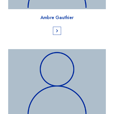
Ambre Gauthier
chevron_right