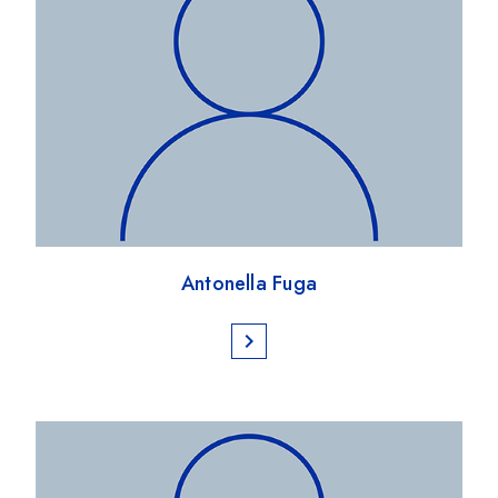
Antonella Fuga
chevron_right