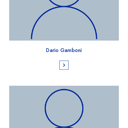
Dario Gamboni
chevron_right