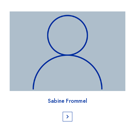
Sabine Frommel
chevron_right