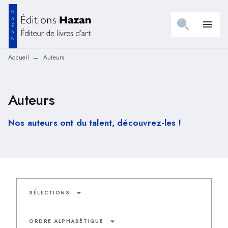
MENU
RECHERCHE
CONTENU
menu
PIED DE PAGE
Accueil
Auteurs
—
Auteurs
Nos auteurs ont du talent, découvrez-les !
arrow_drop_down
SÉLECTIONS
arrow_drop_down
ORDRE ALPHABÉTIQUE