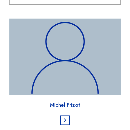
Michel Frizot
chevron_right