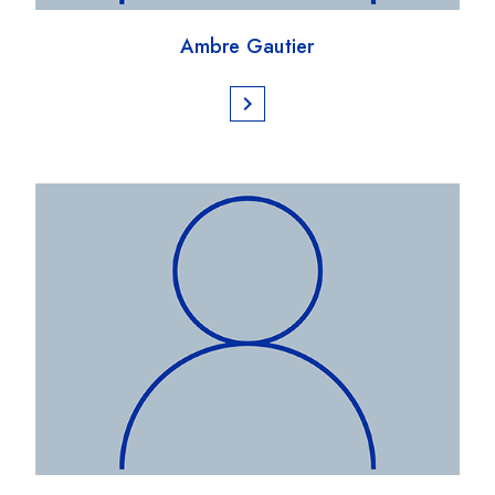
Ambre Gautier
chevron_right