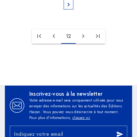
chevron_right
first_page
chevron_left
chevron_right
last_page
12
Inscrivez-vous à la newsletter
Votre adresse e-mail sera uniquement utilisée pour vous
envoyer des informations sur les actualités des Éditions
Hazan. Vous pouvez vous désinscrire à tout moment.
Pour plus d’informations,
cliquez ici
.
Indiquez votre email
send