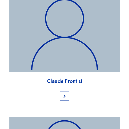
Claude Frontisi
chevron_right