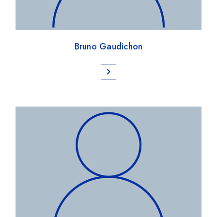
Bruno Gaudichon
chevron_right