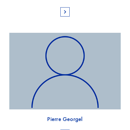
chevron_right
Pierre Georgel