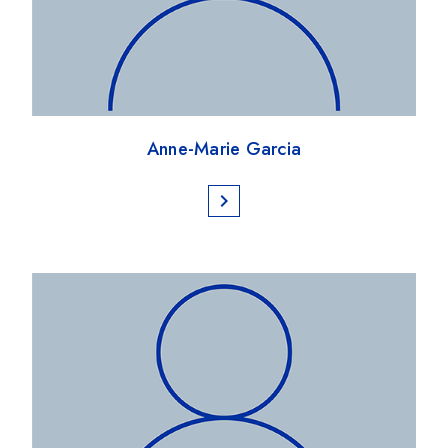
Anne-Marie Garcia
chevron_right