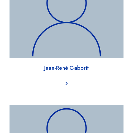
Jean-René Gaborit
chevron_right