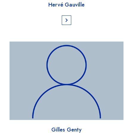
Hervé Gauville
chevron_right
Gilles Genty