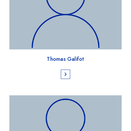
Thomas Galifot
chevron_right