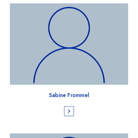
Sabine Frommel
chevron_right