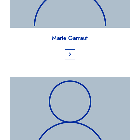
Marie Garraut
chevron_right