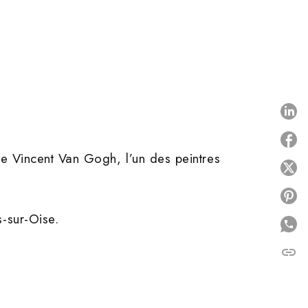
P
e Vincent Van Gogh, l’un des peintres
P
P
-sur-Oise.
link
C