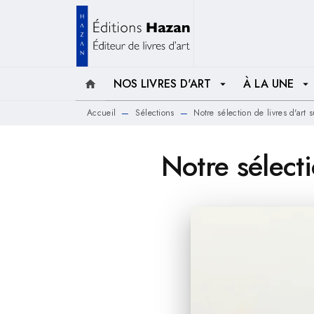
MENU
RECHERCHE
CONTENU
NOS LIVRES D'ART
À LA UNE
home
arrow_drop_down
arrow_drop_down
Accueil
Sélections
Notre sélection de livres d'ar
—
—
Notre sélect