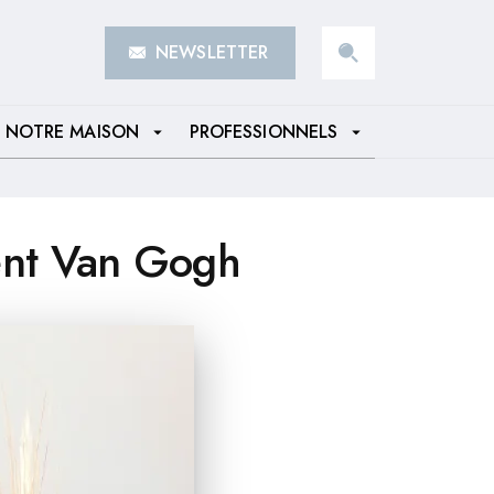
NEWSLETTER
search
NOTRE MAISON
PROFESSIONNELS
arrow_drop_down
arrow_drop_down
cent Van Gogh