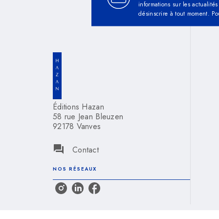
informations sur les actualit
désinscrire à tout moment. Po
Éditions Hazan
58 rue Jean Bleuzen
92178 Vanves
question_answer
Contact
NOS RÉSEAUX
Mentions légales
Paramétrez vos préférence