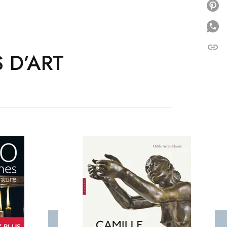
P
link
C
 D’ART