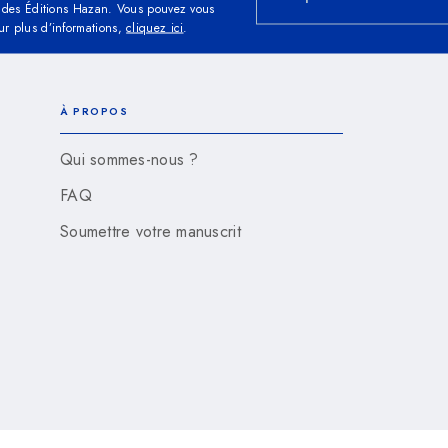
és des Éditions Hazan. Vous pouvez vous
ur plus d’informations,
cliquez ici
.
À PROPOS
Qui sommes-nous ?
FAQ
Soumettre votre manuscrit
s cookies
Charte des Données Personnelles
Conditions Géné