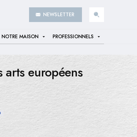
NEWSLETTER
search
NOTRE MAISON
PROFESSIONNELS
arrow_drop_down
arrow_drop_down
s arts européens
N