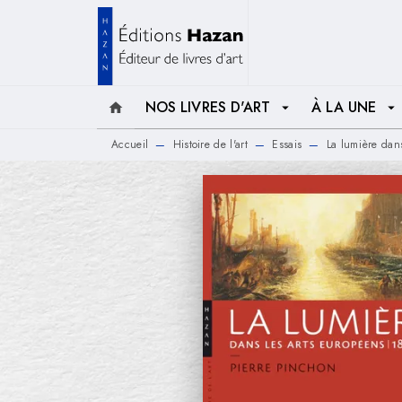
MENU
RECHERCHE
CONTENU
NOS LIVRES D'ART
À LA UNE
home
arrow_drop_down
arrow_drop_down
Accueil
Histoire de l'art
Essais
La lumière dan
—
—
—