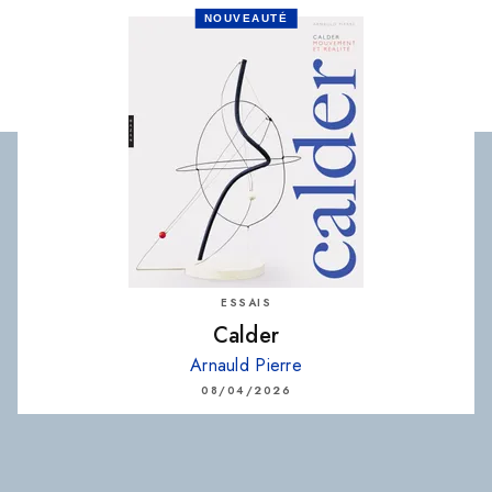
NOUVEAUTÉ
ESSAIS
Calder
Arnauld Pierre
08/04/2026