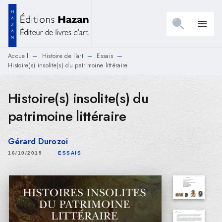
MENU
RECHERCHE
CONTENU
menu
PIED DE PAGE
Accueil
Histoire de l'art
Essais
—
—
—
Histoire(s) insolite(s) du patrimoine littéraire
Histoire(s) insolite(s) du
patrimoine littéraire
Gérard Durozoi
16/10/2019
ESSAIS