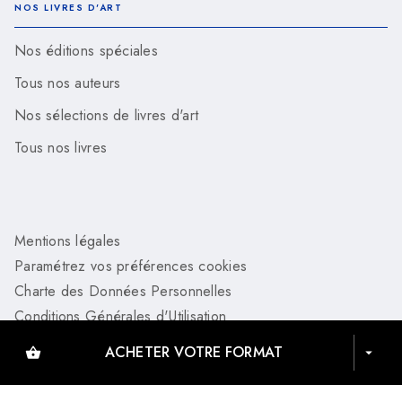
NOS LIVRES D'ART
Nos éditions spéciales
Tous nos auteurs
Nos sélections de livres d'art
Tous nos livres
Mentions légales
Paramétrez vos préférences cookies
Charte des Données Personnelles
Conditions Générales d'Utilisation
Charte de référencement
ACHETER VOTRE FORMAT
shopping_basket
arrow_drop_down