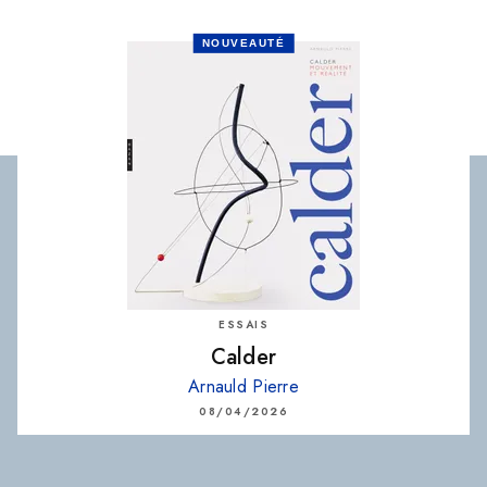
NOUVEAUTÉ
ESSAIS
Calder
Arnauld Pierre
08/04/2026