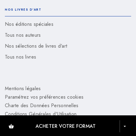
NOS LIVRES D'ART
Nos éditions spéciales
Tous nos auteurs
Nos sélections de livres d'art
Tous nos livres
Mentions légales
Paramétrez vos préférences cookies
Charte des Données Personnelles
Conditions Générales d'Utilisation
Charte de référencement
ACHETER VOTRE FORMAT
shopping_basket
arrow_drop_down