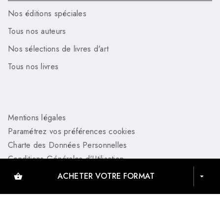
Nos éditions spéciales
Tous nos auteurs
Nos sélections de livres d'art
Tous nos livres
Mentions légales
Paramétrez vos préférences cookies
Charte des Données Personnelles
Conditions Générales d'Utilisation
Charte de référencement
ACHETER VOTRE FORMAT
shopping_basket
arrow_drop_down