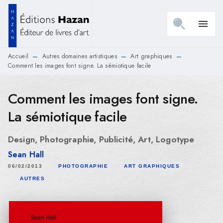
MENU
RECHERCHE
CONTENU
menu
PIED DE PAGE
Accueil
Autres domaines artistiques
Art graphiques
—
—
—
Comment les images font signe. La sémiotique facile
Comment les images font signe.
La sémiotique facile
Design, Photographie, Publicité, Art, Logotype
Sean Hall
06/02/2013
PHOTOGRAPHIE
ART GRAPHIQUES
AUTRES